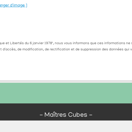
anger d'image ]
atique et Libertés du 6 janvier 1978", nous vous informons que ces informations 
it d'accès, de modification, de rectification et de suppression des données qui
-
Maîtres Cubes
-
e de la Somme 17000 La Rochelle
-
Tél. : 05 4