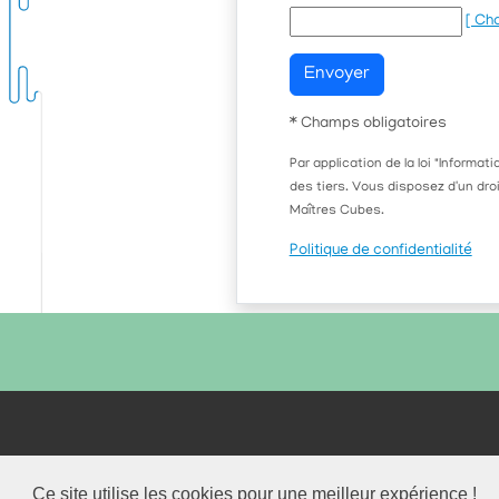
[ Ch
Envoyer
*
Champs obligatoires
Par application de la loi "Inform
des tiers. Vous disposez d'un dro
Maîtres Cubes.
Politique de confidentialité
-
18-20 ru
Ce site utilise les cookies pour une meilleur expérience !