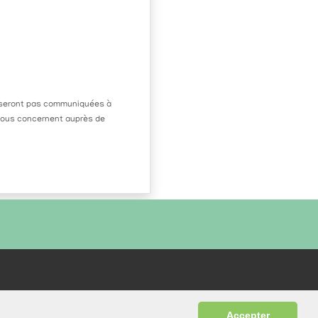
ne seront pas communiquées à
 vous concernent auprès de
6 68 31 96
-
Accepter